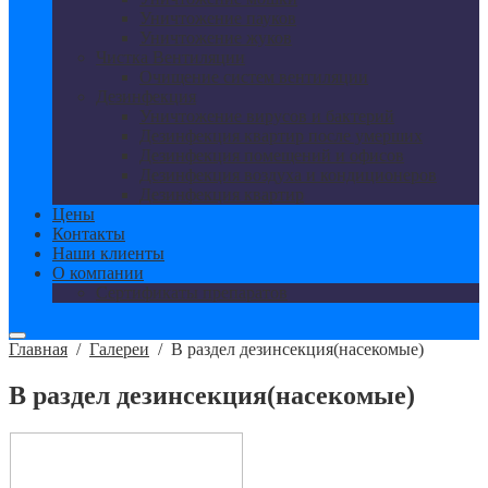
Уничтожение пауков
Уничтожение жуков
Чистка Вентиляции
Очищение систем вентиляции
Дезинфекция
Уничтожение вирусов и бактерий
Дезинфекция квартир после умерших
Дезинфекция помещений и офисов
Дезинфекция воздуха и кондиционеров
Дезинфекция квартир
Цены
Контакты
Наши клиенты
О компании
Сертификаты препаратов
Главная
/
Галереи
/
В раздел дезинсекция(насекомые)
В раздел дезинсекция(насекомые)