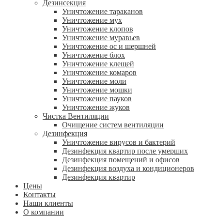
Дезинсекция
Уничтожение тараканов
Уничтожение мух
Уничтожение клопов
Уничтожение муравьев
Уничтожение ос и шершней
Уничтожение блох
Уничтожение клещей
Уничтожение комаров
Уничтожение моли
Уничтожение мошки
Уничтожение пауков
Уничтожение жуков
Чистка Вентиляции
Очищение систем вентиляции
Дезинфекция
Уничтожение вирусов и бактерий
Дезинфекция квартир после умерших
Дезинфекция помещений и офисов
Дезинфекция воздуха и кондиционеров
Дезинфекция квартир
Цены
Контакты
Наши клиенты
О компании