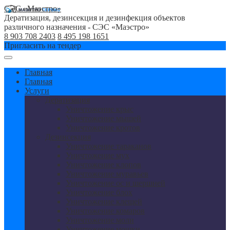
СЭС «Маэстро»
Дератизация, дезинсекция и дезинфекция объектов
различного назначения - СЭС «Маэстро»
8 903 708 2403
8 495 198 1651
Пригласить на тендер
Главная
Главная
Услуги
Дератизация
Уничтожение крыс
Уничтожение мышей
Уничтожение кротов
Дезинсекция
Уничтожение тараканов
Уничтожение мух
Уничтожение клопов
Уничтожение муравьев
Уничтожение ос и шершней
Уничтожение блох
Уничтожение клещей
Уничтожение комаров
Уничтожение моли
Уничтожение мошки